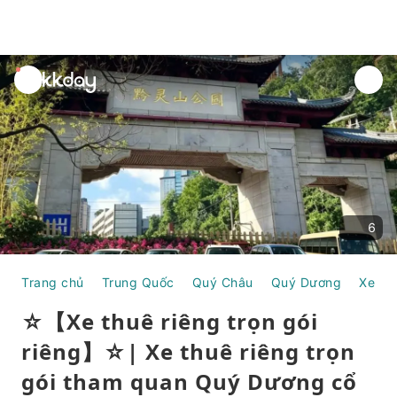
unread
notifications
6
Trang chủ
Trung Quốc
Quý Châu
Quý Dương
Xe th
☆【Xe thuê riêng trọn gói
riêng】☆| Xe thuê riêng trọn
gói tham quan Quý Dương cổ