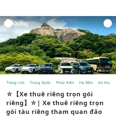
unread
notifications
10
Trang chủ
Trung Quốc
Phúc Kiến
Hạ Môn
Xe thuê r
☆【Xe thuê riêng trọn gói
riêng】☆| Xe thuê riêng trọn
gói tàu riêng tham quan đảo