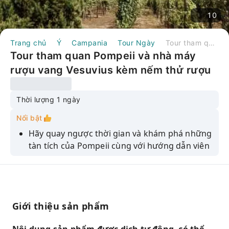
10
Trang chủ
Ý
Campania
Tour Ngày
Tour tham quan Pompeii và nhà máy rượu vang Vesuvius kèm nếm thử rượu vang | Ý
Tour tham quan Pompeii và nhà máy
rượu vang Vesuvius kèm nếm thử rượu
vang | Ý
Thời lượng 1 ngày
Nổi bật
Hãy quay ngược thời gian và khám phá những
tàn tích của Pompeii cùng với hướng dẫn viên
địa phương.
Hãy tận hưởng chuyến tham quan có hướng
dẫn tại một nhà máy rượu vang gia đình và
tìm hiểu về quy trình sản xuất rượu vang.
Giới thiệu sản phẩm
Hãy chiêm ngưỡng khung cảnh Vịnh Naples
và những vườn nho xung quanh.