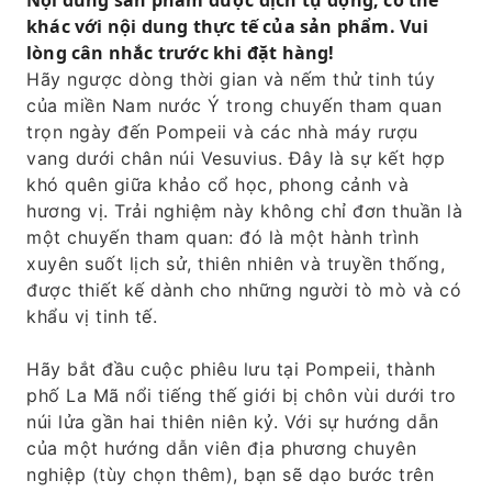
Nội dung sản phẩm được dịch tự động, có thể
khác với nội dung thực tế của sản phẩm. Vui
Bạn có thể chọn thêm tour tham quan có
lòng cân nhắc trước khi đặt hàng!
hướng dẫn viên tại Pompeii và vé ưu tiên
Hãy ngược dòng thời gian và nếm thử tinh túy
không cần xếp hàng.
của miền Nam nước Ý trong chuyến tham quan
trọn ngày đến Pompeii và các nhà máy rượu
vang dưới chân núi Vesuvius. Đây là sự kết hợp
khó quên giữa khảo cổ học, phong cảnh và
hương vị. Trải nghiệm này không chỉ đơn thuần là
một chuyến tham quan: đó là một hành trình
xuyên suốt lịch sử, thiên nhiên và truyền thống,
được thiết kế dành cho những người tò mò và có
khẩu vị tinh tế.
Hãy bắt đầu cuộc phiêu lưu tại Pompeii, thành
phố La Mã nổi tiếng thế giới bị chôn vùi dưới tro
núi lửa gần hai thiên niên kỷ. Với sự hướng dẫn
của một hướng dẫn viên địa phương chuyên
nghiệp (tùy chọn thêm), bạn sẽ dạo bước trên