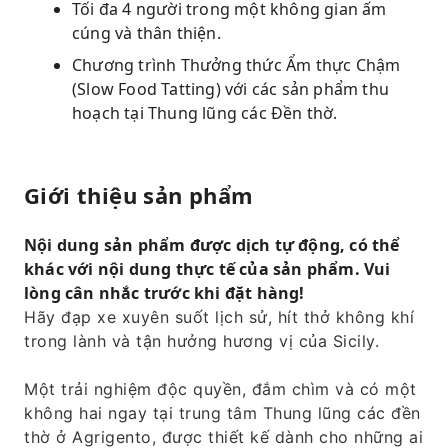
Tối đa 4 người trong một không gian ấm
cúng và thân thiện.
Chương trình Thưởng thức Ẩm thực Chậm
(Slow Food Tatting) với các sản phẩm thu
hoạch tại Thung lũng các Đền thờ.
Giới thiệu sản phẩm
Nội dung sản phẩm được dịch tự động, có thể
khác với nội dung thực tế của sản phẩm. Vui
lòng cân nhắc trước khi đặt hàng!
Hãy đạp xe xuyên suốt lịch sử, hít thở không khí
trong lành và tận hưởng hương vị của Sicily.
Một trải nghiệm độc quyền, đắm chìm và có một
không hai ngay tại trung tâm Thung lũng các đền
thờ ở Agrigento, được thiết kế dành cho những ai