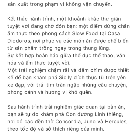
sản xuất trong phạm vi không vận chuyển.
Kết thúc hành trình, một khoảnh khắc thư giãn
tuyệt vời đang chờ đón bạn: một điểm dừng chân
ẩm thực theo phong cách Slow Food tại Casa
Diodoros, nơi phục vụ các món ăn được chế biến
từ sản phẩm trồng ngay trong thung lũng.
Sự kết hợp hoàn hảo giữa thể dục thể thao, văn
hóa và ẩm thực tuyệt vời.
Một trải nghiệm chậm rãi và đắm chìm được thiết
kế để bạn khám phá Sicily đích thực từ trên yên
xe đạp, với trái tim tràn ngập những câu chuyện,
phong cảnh và hương vị khó quên.
Sau hành trình trải nghiệm giác quan tại bàn ăn,
bạn sẽ tự do khám phá Con đường Linh thiêng,
nơi có các đền thờ Concordia, Juno và Hercules,
theo tốc độ và sở thích riêng của mình.