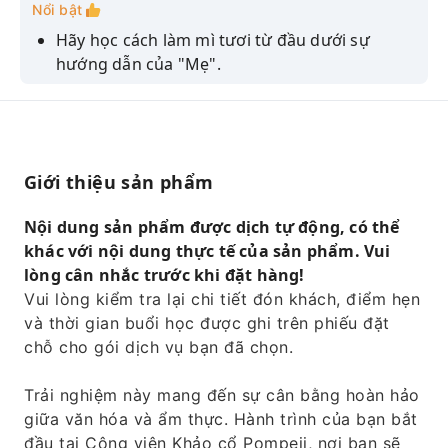
Nổi bật
Hãy học cách làm mì tươi từ đầu dưới sự
hướng dẫn của "Mẹ".
Hãy tạm rời xa đám đông để trải nghiệm một
cuộc giao lưu văn hóa ấm áp và sâu sắc.
Hãy kết hợp lịch sử của Pompeii với truyền
thống ẩm thực Napoli!
Giới thiệu sản phẩm
Nội dung sản phẩm được dịch tự động, có thể
khác với nội dung thực tế của sản phẩm. Vui
lòng cân nhắc trước khi đặt hàng!
Vui lòng kiểm tra lại chi tiết đón khách, điểm hẹn
và thời gian buổi học được ghi trên phiếu đặt
chỗ cho gói dịch vụ bạn đã chọn.
Trải nghiệm này mang đến sự cân bằng hoàn hảo
giữa văn hóa và ẩm thực. Hành trình của bạn bắt
đầu tại Công viên Khảo cổ Pompeii, nơi bạn sẽ