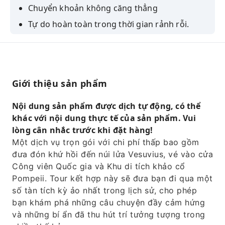
Chuyển khoản không căng thẳng
Tự do hoàn toàn trong thời gian rảnh rỗi.
Tham quan kèm hướng dẫn bằng âm thanh
Vé tham quan Pompeii và Vesuvius thường
hết vé hoặc phải xếp hàng dài: với chúng tôi,
bạn chắc chắn sẽ tận dụng tối đa thời gian
Giới thiệu sản phẩm
của mình!
Nội dung sản phẩm được dịch tự động, có thể
khác với nội dung thực tế của sản phẩm. Vui
lòng cân nhắc trước khi đặt hàng!
Một dịch vụ trọn gói với chi phí thấp bao gồm
đưa đón khứ hồi đến núi lửa Vesuvius, vé vào cửa
Công viên Quốc gia và Khu di tích khảo cổ
Pompeii. Tour kết hợp này sẽ đưa bạn đi qua một
số tàn tích kỳ ảo nhất trong lịch sử, cho phép
bạn khám phá những câu chuyện đầy cảm hứng
và những bí ẩn đã thu hút trí tưởng tượng trong