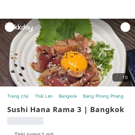
unread
notifications
10
Trang chủ
Thái Lan
Bangkok
Bang Phong Phang
Th
Sushi Hana Rama 3 | Bangkok
Thời lượng:1 giờ