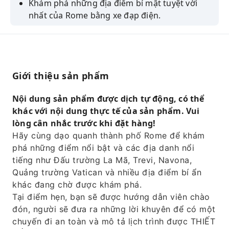
Khám phá những địa điểm bí mật tuyệt vời
nhất của Rome bằng xe đạp điện.
Trải nghiệm phong tục và truyền thống địa
phương.
Hãy tiếp thu những kiến ​​thức bổ ích từ hướng
dẫn viên giàu kinh nghiệm của bạn.
Giới thiệu sản phẩm
Một trong những cách tốt nhất để tìm hiểu về
Nội dung sản phẩm được dịch tự động, có thể
Rome
khác với nội dung thực tế của sản phẩm. Vui
lòng cân nhắc trước khi đặt hàng!
Hãy cùng dạo quanh thành phố Rome để khám
phá những điểm nổi bật và các địa danh nổi
tiếng như Đấu trường La Mã, Trevi, Navona,
Quảng trường Vatican và nhiều địa điểm bí ẩn
khác đang chờ được khám phá.
Tại điểm hẹn, bạn sẽ được hướng dẫn viên chào
đón, người sẽ đưa ra những lời khuyên để có một
chuyến đi an toàn và mô tả lịch trình được THIẾT