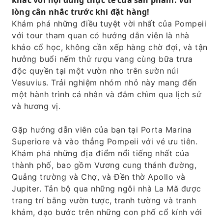
khác với nội dung thực tế của sản phẩm. Vui
vị rượu vang đích thực.
lòng cân nhắc trước khi đặt hàng!
Thưởng thức bữa trưa thượng hạng kiểu
Khám phá những điều tuyệt vời nhất của Pompeii
Vesuvia do đầu bếp nổi tiếng chế biến, kết
với tour tham quan có hướng dẫn viên là nhà
hợp cùng rượu vang địa phương.
khảo cổ học, không cần xếp hàng chờ đợi, và tận
hưởng buổi nếm thử rượu vang cùng bữa trưa
độc quyền tại một vườn nho trên sườn núi
Vesuvius. Trải nghiệm nhóm nhỏ này mang đến
một hành trình cá nhân và đắm chìm qua lịch sử
và hương vị.
Gặp hướng dẫn viên của bạn tại Porta Marina
Superiore và vào thẳng Pompeii với vé ưu tiên.
Khám phá những địa điểm nổi tiếng nhất của
thành phố, bao gồm Vương cung thánh đường,
Quảng trường và Chợ, và Đền thờ Apollo và
Jupiter. Tản bộ qua những ngôi nhà La Mã được
trang trí bằng vườn tược, tranh tường và tranh
khảm, dạo bước trên những con phố cổ kính với