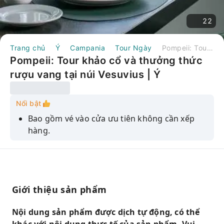
22
Trang chủ
Ý
Campania
Tour Ngày
Pompeii: Tour khảo cổ và thưởng thức rượu vang tại núi Vesuvius | Ý
Pompeii: Tour khảo cổ và thưởng thức
rượu vang tại núi Vesuvius | Ý
Nổi bật
Bao gồm vé vào cửa ưu tiên không cần xếp
hàng.
Tham quan Pompeii có hướng dẫn viên là một
nhà khảo cổ học.
Dịch vụ vận chuyển khứ hồi bằng xe van từ
Pompeii đến nhà máy rượu vang và trở lại.
Giới thiệu sản phẩm
Hãy ghé thăm một vườn nho truyền thống
Nội dung sản phẩm được dịch tự động, có thể
dưới chân núi Vesuvius để trải nghiệm hương