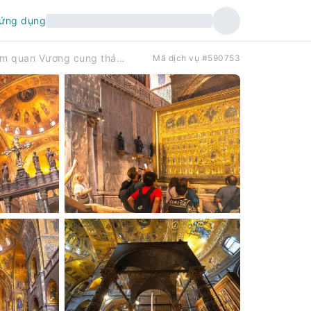
 ứng dụng
Venice: Vé vào cửa ưu tiên không cần xếp hàng và các tour tham quan Vương cung thánh đường St. Mark | Ý
Mã dịch vụ #590753