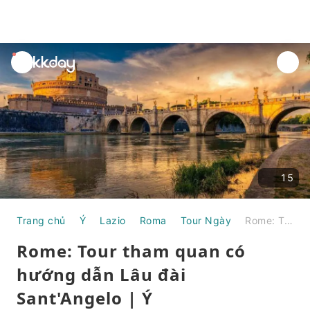
unread
notifications
15
Trang chủ
Ý
Lazio
Roma
Tour Ngày
Rome: Tour tham quan có hướng dẫn Lâu đài Sant'Angelo | Ý
Rome: Tour tham quan có
hướng dẫn Lâu đài
Sant'Angelo | Ý