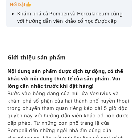
Nổi bật
Khám phá cả Pompeii và Herculaneum cùng
với hướng dẫn viên khảo cổ học được cấp
phép.
Vé vào cửa ưu tiên không cần xếp hàng tại
Pompeii và Herculaneum.
Hãy chiêm ngưỡng các nhà hát, đền thờ, nhà
Giới thiệu sản phẩm
thổ và những bức tượng thạch cao mô phỏng
các nạn nhân của núi lửa Vesuvius ở Pompeii.
Nội dung sản phẩm được dịch tự động, có thể
khác với nội dung thực tế của sản phẩm. Vui
Khám phá những ngôi nhà ấm cúng, bờ biển
lòng cân nhắc trước khi đặt hàng!
cổ kính, các cửa hàng và tiệm bánh ở
Bước vào bóng dáng của núi lửa Vesuvius và
Herculaneum.
khám phá số phận của hai thành phố huyền thoại
Tận hưởng chuyến tham quan riêng tư hoàn
trong chuyến tham quan riêng kéo dài 5 giờ độc
toàn tùy chỉnh với nhịp độ và lộ trình linh
quyền này với hướng dẫn viên khảo cổ học được
hoạt.
cấp phép. Từ những con phố tráng lệ của
Pompeii đến những ngôi nhà ấm cúng của
Herculaneum, hãy trải nghiệm lịch sử một cách