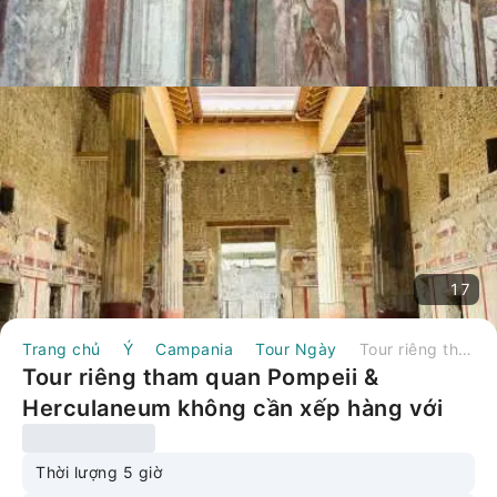
17
Trang chủ
Ý
Campania
Tour Ngày
Tour riêng tham quan Pompeii & Herculaneum không cần xếp hàng với vé vào cửa | Ý
Tour riêng tham quan Pompeii &
Herculaneum không cần xếp hàng với
vé vào cửa | Ý
Thời lượng 5 giờ