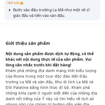
Nổi bật
Bước vào đấu trường La Mã như một võ sĩ
giác đấu và tiến vào sàn đấu.
Tìm hiểu về Diễn đàn La Mã và Đồi Palatine khi
bạn đi bộ qua những tàn tích còn lại.
Tiết kiệm thời gian nhờ không cần xếp hàng
chờ truy cập.
Giới thiệu sản phẩm
Tìm hiểu câu chuyện về đế chế La Mã từ một
Nội dung sản phẩm được dịch tự động, có thể
hướng dẫn viên chuyên nghiệp.
khác với nội dung thực tế của sản phẩm. Vui
lòng cân nhắc trước khi đặt hàng!
Khám phá những địa danh mang tính biểu tượng
của Rome trong một tour độc đáo đến Đấu
trường La Mã và sàn đấu, Khu di tích La Mã và
Đồi Palatine bằng hình thức đi bộ. Khám phá
những khía cạnh ít người biết đến của những địa
danh nổi tiếng của Ý này và tìm hiểu về lịch sử
phong phú của chúng từ hướng dẫn viên địa