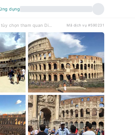
 ứng dụng
Rome: Tour tham quan Đấu trường La Mã có hướng dẫn viên, kèm tùy chọn tham quan Diễn đàn La Mã | Ý
Mã dịch vụ #590231