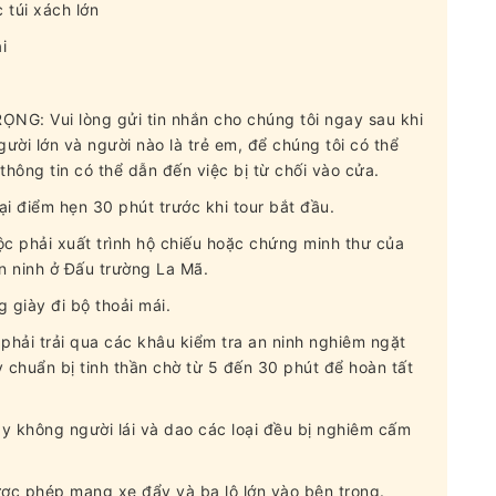
túi xách lớn
i
ỌNG: Vui lòng gửi tin nhắn cho chúng tôi ngay sau khi
gười lớn và người nào là trẻ em, để chúng tôi có thể
hông tin có thể dẫn đến việc bị từ chối vào cửa.
tại điểm hẹn 30 phút trước khi tour bắt đầu.
ộc phải xuất trình hộ chiếu hoặc chứng minh thư của
an ninh ở Đấu trường La Mã.
 giày đi bộ thoải mái.
 phải trải qua các khâu kiểm tra an ninh nghiêm ngặt
chuẩn bị tinh thần chờ từ 5 đến 30 phút để hoàn tất
y không người lái và dao các loại đều bị nghiêm cấm
ược phép mang xe đẩy và ba lô lớn vào bên trong.