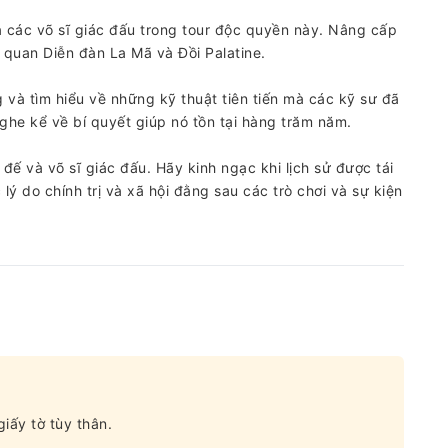
 các võ sĩ giác đấu trong tour độc quyền này. Nâng cấp
 quan Diễn đàn La Mã và Đồi Palatine.
g và tìm hiểu về những kỹ thuật tiên tiến mà các kỹ sư đã
he kể về bí quyết giúp nó tồn tại hàng trăm năm.
ế và võ sĩ giác đấu. Hãy kinh ngạc khi lịch sử được tái
ý do chính trị và xã hội đằng sau các trò chơi và sự kiện
iấy tờ tùy thân.