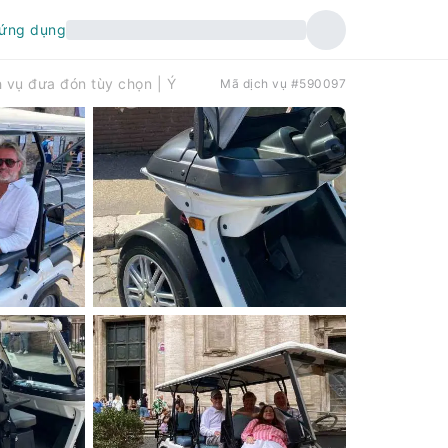
 ứng dụng
 vụ đưa đón tùy chọn | Ý
Mã dịch vụ #590097