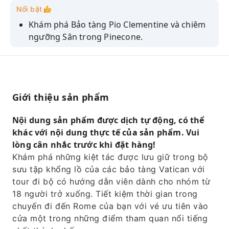
Nổi bật
Khám phá Bảo tàng Pio Clementine và chiêm
ngưỡng Sân trong Pinecone.
Hãy chiêm ngưỡng Phòng trưng bày Bản đồ,
Phòng trưng bày Thảm thêu và nhiều hơn
nữa.
Hãy chiêm ngưỡng các Phòng Raphael và
Giới thiệu sản phẩm
những bức bích họa nổi tiếng của chúng.
Nội dung sản phẩm được dịch tự động, có thể
Hãy ghé thăm Nhà nguyện Sistine và chiêm
khác với nội dung thực tế của sản phẩm. Vui
ngưỡng bức tranh Phán xét cuối cùng của
lòng cân nhắc trước khi đặt hàng!
Michelangelo.
Khám phá những kiệt tác được lưu giữ trong bộ
sưu tập khổng lồ của các bảo tàng Vatican với
tour đi bộ có hướng dẫn viên dành cho nhóm từ
18 người trở xuống. Tiết kiệm thời gian trong
chuyến đi đến Rome của bạn với vé ưu tiên vào
cửa một trong những điểm tham quan nổi tiếng