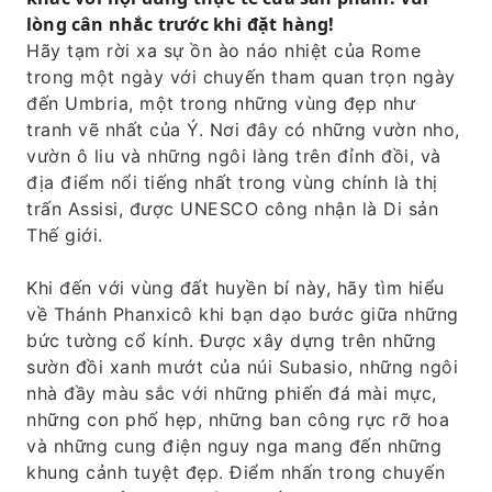
Orvieto, một kiệt tác của kiến ​​trúc Gothic.
lòng cân nhắc trước khi đặt hàng!
Hãy tạm rời xa sự ồn ào náo nhiệt của Rome
trong một ngày với chuyến tham quan trọn ngày
đến Umbria, một trong những vùng đẹp như
tranh vẽ nhất của Ý. Nơi đây có những vườn nho,
vườn ô liu và những ngôi làng trên đỉnh đồi, và
địa điểm nổi tiếng nhất trong vùng chính là thị
trấn Assisi, được UNESCO công nhận là Di sản
Thế giới.
Khi đến với vùng đất huyền bí này, hãy tìm hiểu
về Thánh Phanxicô khi bạn dạo bước giữa những
bức tường cổ kính. Được xây dựng trên những
sườn đồi xanh mướt của núi Subasio, những ngôi
nhà đầy màu sắc với những phiến đá mài mực,
những con phố hẹp, những ban công rực rỡ hoa
và những cung điện nguy nga mang đến những
khung cảnh tuyệt đẹp. Điểm nhấn trong chuyến