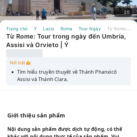
20
Trang chủ
Ý
Lazio
Roma
Tour Ngày
Từ Rome: Tour trong ngày đến Umbria, Assisi và Orvieto | Ý
Từ Rome: Tour trong ngày đến Umbria,
Assisi và Orvieto | Ý
Nổi bật
Tìm hiểu truyền thuyết về Thánh Phanxicô
Assisi và Thánh Clara.
trợ lý du lịch cho toàn bộ chuyến đi
Tận hưởng chuyến đi thoải mái trên xe
minivan có máy lạnh, tối đa 6-7 người.
Giới thiệu sản phẩm
Hướng dẫn viên du lịch chính thức 2 giờ tại
Assisi
Nội dung sản phẩm được dịch tự động, có thể
Chiêm ngưỡng vẻ đẹp tráng lệ của Nhà thờ
khác với nội dung thực tế của sản phẩm. Vui