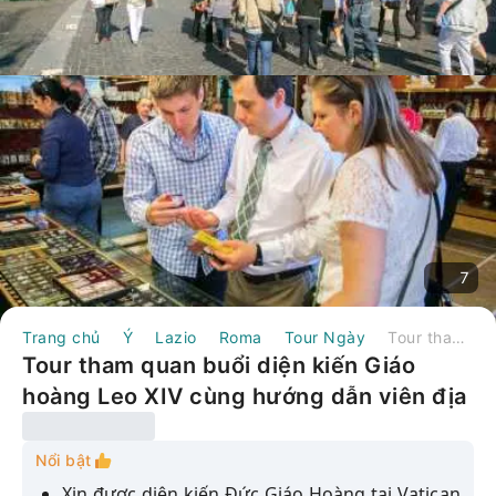
7
Trang chủ
Ý
Lazio
Roma
Tour Ngày
Tour tham quan buổi diện kiến ​​Giáo hoàng Leo XIV cùng hướng dẫn viên địa phương | Ý
Tour tham quan buổi diện kiến ​​Giáo
hoàng Leo XIV cùng hướng dẫn viên địa
phương | Ý
Nổi bật
Xin được diện kiến ​​Đức Giáo Hoàng tại Vatican