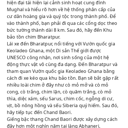
hiện đại tái hiện lại cảnh sinh hoạt cung đình
Mughal và hiểu rõ hơn về hệ thống phân cấp của
cư dân hoàng gia và quý tộc trong thành phố. Để
vào thành phố, bạn phải đi qua các cổng dọc theo
bức tường thành dài 8 km. Sau đó, hãy đến Khu
bảo tồn chim Bharatpur.
Lái xe đến Bharatpur, nổi tiếng với Vườn quốc gia
Keoladeo Ghana, một Di sản Thế giới được
UNESCO công nhận, nơi sinh sống của một hệ
động thực vật vô cùng đa dạng. Đến Bharatpur và
tham quan Vườn quốc gia Keoladeo Ghana bằng
cách đi xe kéo qua khu bảo tồn. Bạn sẽ bắt gặp rất
nhiều loài chim ở đây như cò mỏ mở và cò mỏ
cong, cò trắng, chim lặn, cò quăm trắng, cò mỏ
thìa, diệc xám, sếu Sarus, chim cốc, ngỗng di cư,
vịt, bồ nông hồng và sếu Siberia quý hiếm. Sau đó,
hãy tiếp tục đến Chand Baori.
Giếng bậc thang Chand Baori được xây dựng cách
đây hơn một nghìn năm tại làng Abhaneri,