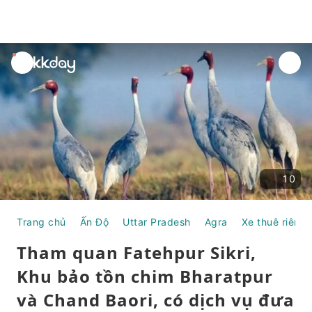
unread
notifications
10
Trang chủ
Ấn Độ
Uttar Pradesh
Agra
Xe thuê riêng
Tham quan Fatehpur Sikri,
Khu bảo tồn chim Bharatpur
và Chand Baori, có dịch vụ đưa