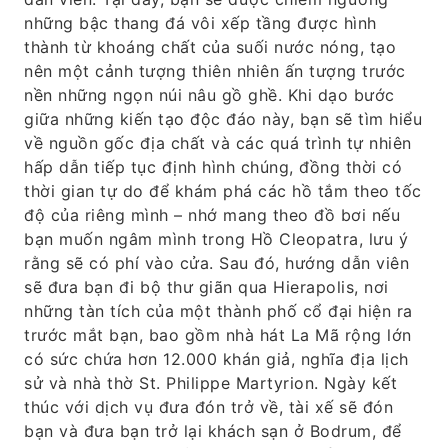
những bậc thang đá vôi xếp tầng được hình
thành từ khoáng chất của suối nước nóng, tạo
nên một cảnh tượng thiên nhiên ấn tượng trước
nền những ngọn núi nâu gồ ghề. Khi dạo bước
giữa những kiến ​​tạo độc đáo này, bạn sẽ tìm hiểu
về nguồn gốc địa chất và các quá trình tự nhiên
hấp dẫn tiếp tục định hình chúng, đồng thời có
thời gian tự do để khám phá các hồ tắm theo tốc
độ của riêng mình – nhớ mang theo đồ bơi nếu
bạn muốn ngâm mình trong Hồ Cleopatra, lưu ý
rằng sẽ có phí vào cửa. Sau đó, hướng dẫn viên
sẽ đưa bạn đi bộ thư giãn qua Hierapolis, nơi
những tàn tích của một thành phố cổ đại hiện ra
trước mắt bạn, bao gồm nhà hát La Mã rộng lớn
có sức chứa hơn 12.000 khán giả, nghĩa địa lịch
sử và nhà thờ St. Philippe Martyrion. Ngày kết
thúc với dịch vụ đưa đón trở về, tài xế sẽ đón
bạn và đưa bạn trở lại khách sạn ở Bodrum, để