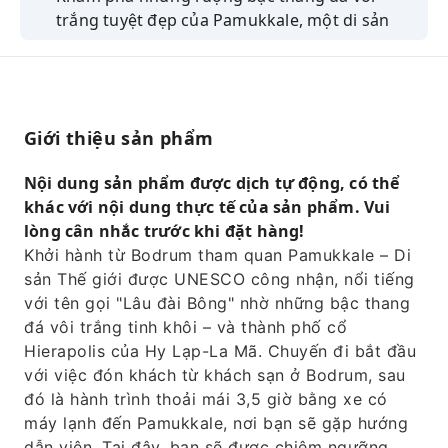
trắng tuyệt đẹp của Pamukkale, một di sản
được UNESCO công nhận.
Hãy ghé thăm thành phố cổ Hierapolis với
những tàn tích La Mã ấn tượng.
Tận hưởng chuyến đi thoải mái kéo dài 3,5 giờ
Giới thiệu sản phẩm
trong không gian điều hòa mát mẻ.
Nội dung sản phẩm được dịch tự động, có thể
Hãy chiêm ngưỡng những hồ khoáng nóng và
khác với nội dung thực tế của sản phẩm. Vui
phong cảnh thiên nhiên ngoạn mục.
lòng cân nhắc trước khi đặt hàng!
Trở lại Bodrum với những kỷ niệm về lịch sử
Khởi hành từ Bodrum tham quan Pamukkale – Di
và sự kỳ diệu.
sản Thế giới được UNESCO công nhận, nổi tiếng
với tên gọi "Lâu đài Bông" nhờ những bậc thang
đá vôi trắng tinh khôi – và thành phố cổ
Hierapolis của Hy Lạp-La Mã. Chuyến đi bắt đầu
với việc đón khách từ khách sạn ở Bodrum, sau
đó là hành trình thoải mái 3,5 giờ bằng xe có
máy lạnh đến Pamukkale, nơi bạn sẽ gặp hướng
dẫn viên. Tại đây, bạn sẽ được chiêm ngưỡng