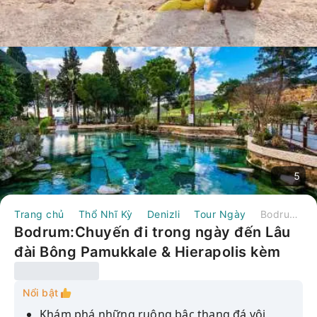
5
Trang chủ
Thổ Nhĩ Kỳ
Denizli
Tour Ngày
Bodrum:Chuyến đi trong ngày đến Lâu đài Bông Pamukkale & Hierapolis kèm Bữa trưa｜Thổ Nhĩ Kỳ
Bodrum:Chuyến đi trong ngày đến Lâu
đài Bông Pamukkale & Hierapolis kèm
Bữa trưa｜Thổ Nhĩ Kỳ
Nổi bật
Khám phá những ruộng bậc thang đá vôi