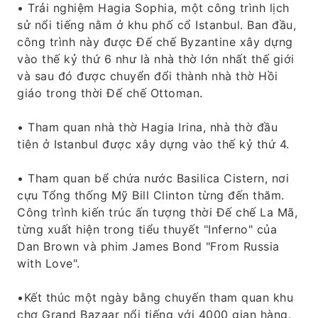
• Trải nghiệm Hagia Sophia, một công trình lịch
sử nổi tiếng nằm ở khu phố cổ Istanbul. Ban đầu,
công trình này được Đế chế Byzantine xây dựng
vào thế kỷ thứ 6 như là nhà thờ lớn nhất thế giới
và sau đó được chuyển đổi thành nhà thờ Hồi
giáo trong thời Đế chế Ottoman.
• Tham quan nhà thờ Hagia Irina, nhà thờ đầu
tiên ở Istanbul được xây dựng vào thế kỷ thứ 4.
• Tham quan bể chứa nước Basilica Cistern, nơi
cựu Tổng thống Mỹ Bill Clinton từng đến thăm.
Công trình kiến ​​trúc ấn tượng thời Đế chế La Mã,
từng xuất hiện trong tiểu thuyết "Inferno" của
Dan Brown và phim James Bond "From Russia
with Love".
•Kết thúc một ngày bằng chuyến tham quan khu
chợ Grand Bazaar nổi tiếng với 4000 gian hàng.