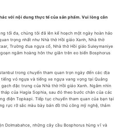
hác với nội dung thực tế của sản phẩm. Vui lòng cân
ụng tối đa, chúng tôi đã lên kế hoạch một ngày hoàn hảo
uan trọng nhất như Nhà thờ Hồi giáo Xanh, Nhà thờ
aar, Trường đua ngựa cổ, Nhà thờ Hồi giáo Suleymaniye
ngoạn ngắm hoàng hôn thư giãn trên eo biển Bosphorus
stanbul trong chuyến tham quan trọn ngày đến các địa
e tiếng vó ngựa và tiếng xe ngựa vang vọng tại Quảng
gạch đặc trưng của Nhà thờ Hồi giáo Xanh. Ngắm nhìn
tháp của Hagia Sophia, sau đó theo bước chân của các
Cung điện Topkapi. Tiếp tục chuyến tham quan của bạn tại
ng rực rỡ sắc màu bày bán đồ thủ công mỹ nghệ, thảm
iện Dolmabahce, những cây cầu Bosphorus hùng vĩ và