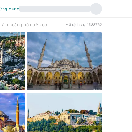
 ứng dụng
Istanbul: Tour tham quan Phố cổ có hướng dẫn và du ngoạn ngắm hoàng hôn trên eo biển Bosphorus | Thổ Nhĩ Kỳ
Mã dịch vụ #588762