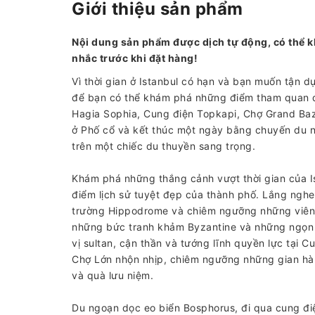
Giới thiệu sản phẩm
Nội dung sản phẩm được dịch tự động, có thể k
nhắc trước khi đặt hàng!
Vì thời gian ở Istanbul có hạn và bạn muốn tận d
để bạn có thể khám phá những điểm tham quan q
Hagia Sophia, Cung điện Topkapi, Chợ Grand Baz
ở Phố cổ và kết thúc một ngày bằng chuyến du 
trên một chiếc du thuyền sang trọng.
Khám phá những thắng cảnh vượt thời gian của I
điểm lịch sử tuyệt đẹp của thành phố. Lắng ngh
trường Hippodrome và chiêm ngưỡng những viên 
những bức tranh khảm Byzantine và những ngọn 
vị sultan, cận thần và tướng lĩnh quyền lực tại 
Chợ Lớn nhộn nhịp, chiêm ngưỡng những gian hà
và quà lưu niệm.
Du ngoạn dọc eo biển Bosphorus, đi qua cung đ