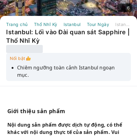
6
Trang chủ
Thổ Nhĩ Kỳ
Istanbul
Tour Ngày
Istanbul: Lối vào Đài quan sát Sapphire | Thổ Nhĩ Kỳ
Istanbul: Lối vào Đài quan sát Sapphire |
Thổ Nhĩ Kỳ
Nổi bật
Chiêm ngưỡng toàn cảnh Istanbul ngoạn
mục.
Hãy tận hưởng trải nghiệm hồi hộp với hệ
thống mô phỏng SkyRide 4D.
Trải nghiệm cảm giác hồi hộp khi mô phỏng
chuyến bay trực thăng trên bầu trời những
Giới thiệu sản phẩm
địa danh nổi tiếng nhất của Istanbul.
Nội dung sản phẩm được dịch tự động, có thể
Hãy tận hưởng mọi giác quan tại Đài quan sát
khác với nội dung thực tế của sản phẩm. Vui
Sapphire.