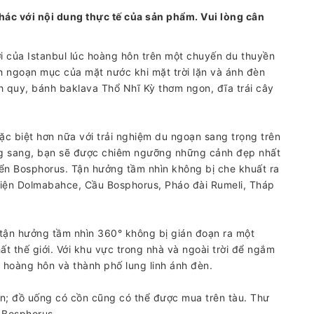
hác với nội dung thực tế của sản phẩm. Vui lòng cân
i của Istanbul lúc hoàng hôn trên một chuyến du thuyền
h ngoạn mục của mặt nước khi mặt trời lặn và ánh đèn
h quy, bánh baklava Thổ Nhĩ Kỳ thơm ngon, đĩa trái cây
ặc biệt hơn nữa với trải nghiệm du ngoạn sang trọng trên
ng sang, bạn sẽ được chiêm ngưỡng những cảnh đẹp nhất
iển Bosphorus. Tận hưởng tầm nhìn không bị che khuất ra
điện Dolmabahce, Cầu Bosphorus, Pháo đài Rumeli, Tháp
…
 tận hưởng tầm nhìn 360° không bị gián đoạn ra một
t thế giới. Với khu vực trong nhà và ngoài trời để ngắm
 hoàng hôn và thành phố lung linh ánh đèn.
n; đồ uống có cồn cũng có thể được mua trên tàu. Thư
 Bosphorus.