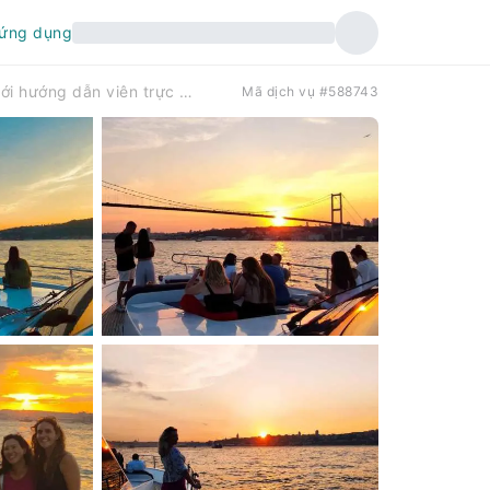
 ứng dụng
Istanbul: Du thuyền ngắm hoàng hôn trên eo biển Bosphorus với hướng dẫn viên trực tiếp | Thổ Nhĩ Kỳ
Mã dịch vụ #588743