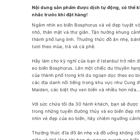
Nội dung sản phẩm được dịch tự động, có thể k
nhắc trước khi đặt hàng!
Ngắm nhìn eo biển Bosphorus và vẻ đẹp tuyệt vờ
nhỏ, thân mật và thư giãn. Tận hưởng khung cản
thành phố lung linh. Thưởng thức đồ ăn nhẹ, bán
tươi theo mùa, trà và cà phê.
Hãy làm cho kỳ nghỉ của bạn ở Istanbul trở nên đ
eo biển Bosphorus. Lên một chiếc du thuyền hạ
của thành phố trong khi du ngoạn dọc theo eo b
các địa danh nổi tiếng trong khu vực như Cung 
Maiden, các biệt thự ven biển và nhiều hơn nữa
Với sức chứa tối đa 30 hành khách, bạn sẽ được
trong những tuyến đường thủy và eo biển đẹp nhấ
nhìn vẻ đẹp của eo biển, hãy chiêm ngưỡng cảnh
Thưởng thức đĩa đồ ăn nhẹ và đồ uống không cồ
giãn và thả lỏng khi bạn du ngoạn quanh eo biển