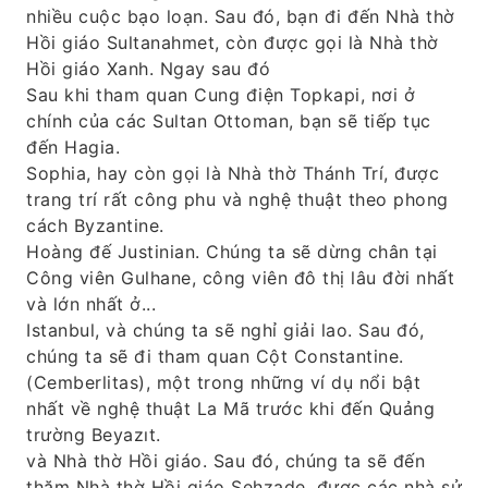
nhiều cuộc bạo loạn. Sau đó, bạn đi đến Nhà thờ
Hồi giáo Sultanahmet, còn được gọi là Nhà thờ
Hồi giáo Xanh. Ngay sau đó
Sau khi tham quan Cung điện Topkapi, nơi ở
chính của các Sultan Ottoman, bạn sẽ tiếp tục
đến Hagia.
Sophia, hay còn gọi là Nhà thờ Thánh Trí, được
trang trí rất công phu và nghệ thuật theo phong
cách Byzantine.
Hoàng đế Justinian. Chúng ta sẽ dừng chân tại
Công viên Gulhane, công viên đô thị lâu đời nhất
và lớn nhất ở...
Istanbul, và chúng ta sẽ nghỉ giải lao. Sau đó,
chúng ta sẽ đi tham quan Cột Constantine.
(Cemberlitas), một trong những ví dụ nổi bật
nhất về nghệ thuật La Mã trước khi đến Quảng
trường Beyazıt.
và Nhà thờ Hồi giáo. Sau đó, chúng ta sẽ đến
thăm Nhà thờ Hồi giáo Şehzade, được các nhà sử