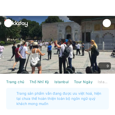
unread
notifications
9
Trang chủ
Thổ Nhĩ Kỳ
Istanbul
Tour Ngày
Istanbul: Tour tham quan Phố Cổ bằng Segway có hướng dẫn viên | Thổ Nhĩ Kỳ
Trang sản phẩm vẫn đang được ưu việt hoá, hiện
tại chưa thể hoàn thiện toàn bộ ngôn ngữ quý
khách mong muốn