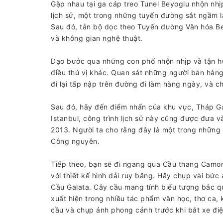
Gặp nhau tại ga cáp treo Tunel Beyoglu nhộn nhị
lịch sử, một trong những tuyến đường sắt ngầm l
Sau đó, tản bộ dọc theo Tuyến đường Văn hóa Bey
và không gian nghệ thuật.
Dạo bước qua những con phố nhộn nhịp và tận h
điều thú vị khác. Quan sát những người bán hàn
đi lại tấp nập trên đường đi làm hàng ngày, và c
Sau đó, hãy đến điểm nhấn của khu vực, Tháp Ga
Istanbul, công trình lịch sử này cũng được đưa
2013. Người ta cho rằng đây là một trong những t
Công nguyên.
Tiếp theo, bạn sẽ đi ngang qua Cầu thang Camo
với thiết kế hình dải ruy băng. Hãy chụp vài bứ
Cầu Galata. Cây cầu mang tính biểu tượng bắc q
xuất hiện trong nhiều tác phẩm văn học, thơ ca, 
cầu và chụp ảnh phong cảnh trước khi bắt xe điệ