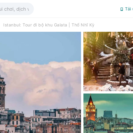
Tải
Istanbul: Tour đi bộ khu Galata | Thổ Nhĩ Kỳ