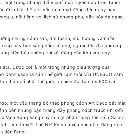
p, một trong những điểm cuối của tuyến cáp treo Tunel
âu đời nhất thế giới vẫn còn hoạt động đến ngày nay.
oglu, nổi tiếng với lịch sử phong phú, văn hóa đa dạng
ưởng những cảnh sắc, âm thanh, mùi hương và nhiều
g rong bày bán sản phẩm của họ, người dân địa phương
hứng kiến ​​bầu không khí sôi động của khu vực này.
lata. Được coi là một trong những biểu tượng của
 vào Danh sách Di sản Thế giới Tạm thời của UNESCO năm
òa tháp cổ nhất thế giới, có niên đại từ năm 500 sau
ndo, một cầu thang bộ theo phong cách Art Deco bắt mắt
c ảnh bên những bậc thang đầy phong cách trước khi đến
ua Vịnh Sừng Vàng này là một phần trung tâm của Galata,
kịch, tiểu thuyết Thổ Nhĩ Kỳ và nhiều hơn nữa. Băng qua
n đến Fener.