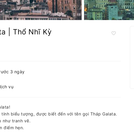
ta | Thổ Nhĩ Kỳ
trước 3 ngày
dịch vụ
lata!
tính biểu tượng, được biết đến với tên gọi Tháp Galata.
 như tranh vẽ.
ọn điểm hẹn.