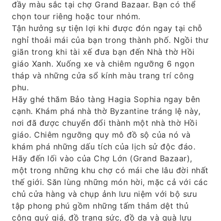
đầy màu sắc tại chợ Grand Bazaar. Bạn có thể
chọn tour riêng hoặc tour nhóm.
Tận hưởng sự tiện lợi khi được đón ngay tại chỗ
nghỉ thoải mái của bạn trong thành phố. Ngồi thư
giãn trong khi tài xế đưa bạn đến Nhà thờ Hồi
giáo Xanh. Xuống xe và chiêm ngưỡng 6 ngọn
tháp và những cửa sổ kính màu trang trí công
phu.
Hãy ghé thăm Bảo tàng Hagia Sophia ngay bên
cạnh. Khám phá nhà thờ Byzantine tráng lệ này,
nơi đã được chuyển đổi thành một nhà thờ Hồi
giáo. Chiêm ngưỡng quy mô đồ sộ của nó và
khám phá những dấu tích của lịch sử độc đáo.
Hãy đến lối vào của Chợ Lớn (Grand Bazaar),
một trong những khu chợ có mái che lâu đời nhất
thế giới. Săn lùng những món hời, mặc cả với các
chủ cửa hàng và chụp ảnh lưu niệm với bộ sưu
tập phong phú gồm những tấm thảm dệt thủ
công quý giá, đồ trang sức, đồ da và quà lưu