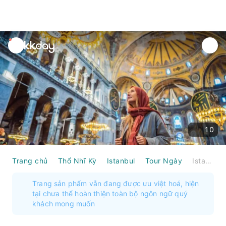
unread
notifications
10
Trang chủ
Thổ Nhĩ Kỳ
Istanbul
Tour Ngày
Istanbul: Tour tham quan Nhà thờ Hagia Sophia, Nhà thờ Hồi giáo Xanh và Chợ Lớn | Thổ Nhĩ Kỳ
Trang sản phẩm vẫn đang được ưu việt hoá, hiện
tại chưa thể hoàn thiện toàn bộ ngôn ngữ quý
khách mong muốn