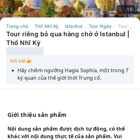
10
Trang chủ
Thổ Nhĩ Kỳ
Istanbul
Tour Ngày
Tour riêng bỏ qua hàng chờ ở Istanbul | Thổ Nhĩ Kỳ
Tour riêng bỏ qua hàng chờ ở Istanbul |
Thổ Nhĩ Kỳ
Nổi bật
Hãy chiêm ngưỡng Hagia Sophia, một trong 7
kỳ quan của thế giới thời Trung cổ.
Hãy ghé thăm Hippodrome, địa điểm diễn ra
các sự kiện thể thao cách đây hơn 2.000 năm.
Khám phá Grand Bazaar, khu chợ lớn nhất và
nổi tiếng nhất thế giới.
Giới thiệu sản phẩm
Tham quan Cung điện Hoàng gia Topkapi
Nội dung sản phẩm được dịch tự động, có thể
khác với nội dung thực tế của sản phẩm. Vui