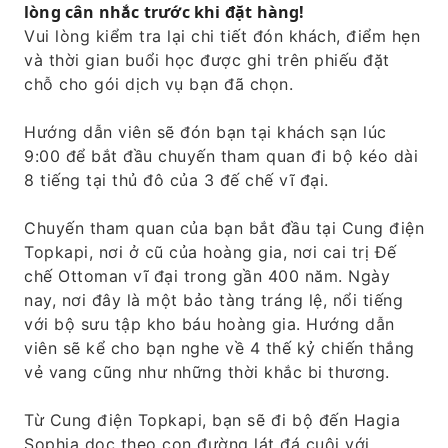
lòng cân nhắc trước khi đặt hàng!
Vui lòng kiểm tra lại chi tiết đón khách, điểm hẹn
và thời gian buổi học được ghi trên phiếu đặt
chỗ cho gói dịch vụ bạn đã chọn.
Hướng dẫn viên sẽ đón bạn tại khách sạn lúc
9:00 để bắt đầu chuyến tham quan đi bộ kéo dài
8 tiếng tại thủ đô của 3 đế chế vĩ đại.
Chuyến tham quan của bạn bắt đầu tại Cung điện
Topkapi, nơi ở cũ của hoàng gia, nơi cai trị Đế
chế Ottoman vĩ đại trong gần 400 năm. Ngày
nay, nơi đây là một bảo tàng tráng lệ, nổi tiếng
với bộ sưu tập kho báu hoàng gia. Hướng dẫn
viên sẽ kể cho bạn nghe về 4 thế kỷ chiến thắng
vẻ vang cũng như những thời khắc bi thương.
Từ Cung điện Topkapi, bạn sẽ đi bộ đến Hagia
Sophia dọc theo con đường lát đá cuội với