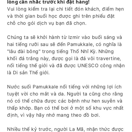
lòng cân nhắc trước khi đặt hàng!
Hãy ngồi trong khán đài ngoài trời có sức
Vui lòng kiểm tra lại chi tiết đón khách, điểm hẹn
chứa 12.000 chỗ ngồi.
và thời gian buổi học được ghi trên phiếu đặt
chỗ cho gói dịch vụ bạn đã chọn.
Chúng ta sẽ khởi hành từ Izmir vào buổi sáng và
hai tiếng rưỡi sau sẽ đến Pamukkale, có nghĩa là
"lâu đài bông" trong tiếng Thổ Nhĩ Kỳ. Những
khối đá trắng này, được gọi là đá vôi travertine,
nổi tiếng thế giới và đã được UNESCO công nhận
là Di sản Thế giới.
Nước suối Pamukkale nổi tiếng với những lợi ích
tuyệt vời cho mắt và da. Người ta cũng cho rằng
nó có thể chữa được các bệnh như hen suyễn và
thấp khớp. Bạn có thể bơi ở một số khu vực nhất
định, vì vậy hãy nhớ mang theo đồ bơi.
Nhiều thế kỷ trước, người La Mã, nhận thức được