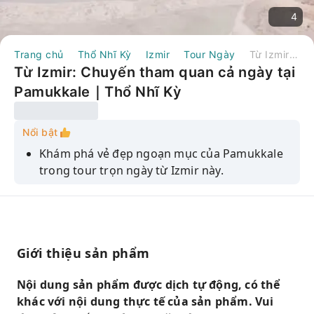
4
Trang chủ
Thổ Nhĩ Kỳ
Izmir
Tour Ngày
Từ Izmir: Chuyến tham quan cả ngày tại Pamukkale｜Thổ Nhĩ Kỳ
Từ Izmir: Chuyến tham quan cả ngày tại
Pamukkale｜Thổ Nhĩ Kỳ
Nổi bật
Khám phá vẻ đẹp ngoạn mục của Pamukkale
trong tour trọn ngày từ Izmir này.
Tản bộ giữa những vách đá vôi trắng xóa và
tận hưởng khung cảnh tuyệt đẹp của vùng
nông thôn.
Hãy tìm hiểu xem liệu nguồn nước Pamukkale
Giới thiệu sản phẩm
có thực sự có khả năng chữa bệnh hay không.
Nội dung sản phẩm được dịch tự động, có thể
Khám phá những tàn tích cổ xưa của
khác với nội dung thực tế của sản phẩm. Vui
Hierapolis.