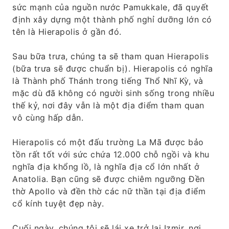
sức mạnh của nguồn nước Pamukkale, đã quyết
định xây dựng một thành phố nghỉ dưỡng lớn có
tên là Hierapolis ở gần đó.
Sau bữa trưa, chúng ta sẽ tham quan Hierapolis
(bữa trưa sẽ được chuẩn bị). Hierapolis có nghĩa
là Thành phố Thánh trong tiếng Thổ Nhĩ Kỳ, và
mặc dù đã không có người sinh sống trong nhiều
thế kỷ, nơi đây vẫn là một địa điểm tham quan
vô cùng hấp dẫn.
Hierapolis có một đấu trường La Mã được bảo
tồn rất tốt với sức chứa 12.000 chỗ ngồi và khu
nghĩa địa khổng lồ, là nghĩa địa cổ lớn nhất ở
Anatolia. Bạn cũng sẽ được chiêm ngưỡng Đền
thờ Apollo và đền thờ các nữ thần tại địa điểm
cổ kính tuyệt đẹp này.
Cuối ngày, chúng tôi sẽ lái xe trở lại Izmir, nơi