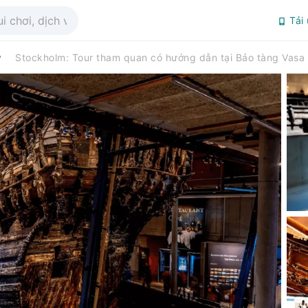
Tải
y