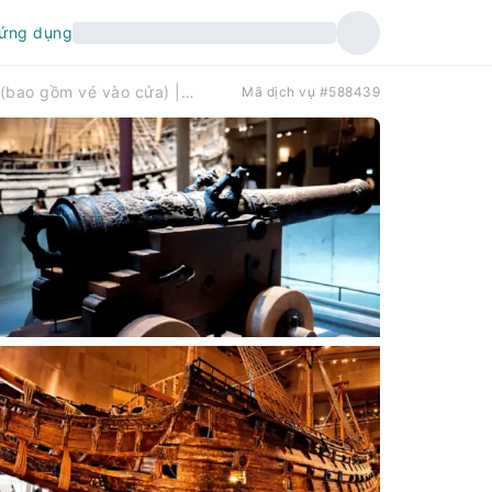
 ứng dụng
Stockholm: Tour tham quan có hướng dẫn tại Bảo tàng Vasa (bao gồm vé vào cửa) | Thụy Điển
Mã dịch vụ #588439