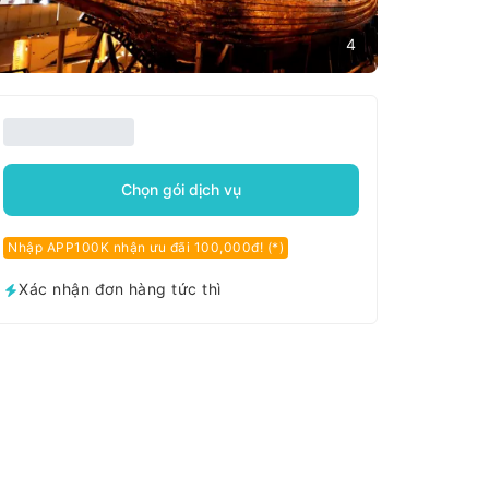
4
Chọn gói dịch vụ
Nhập APP100K nhận ưu đãi 100,000đ! (*)
Xác nhận đơn hàng tức thì