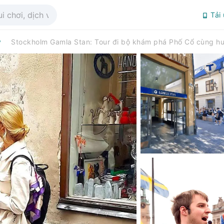
Tải
y