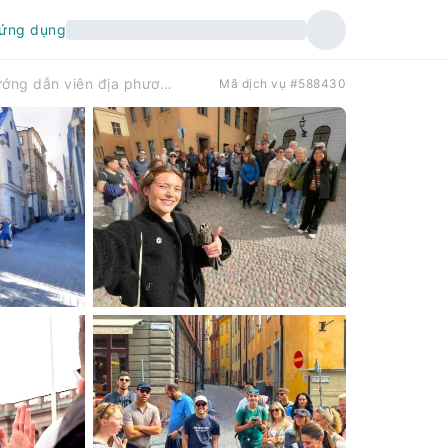
 ứng dụng
Stockholm Gamla Stan: Tour đi bộ khám phá Phố Cổ cùng hướng dẫn viên địa phương | Thụy Điển
Mã dịch vụ #588430