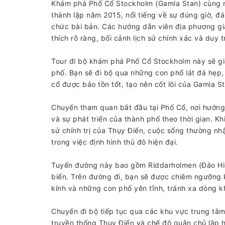
Khám phá Phố Cổ Stockholm (Gamla Stan) cùng m
thành lập năm 2015, nổi tiếng về sự đúng giờ, đá
chức bài bản. Các hướng dẫn viên địa phương già
thích rõ ràng, bối cảnh lịch sử chính xác và duy
Tour đi bộ khám phá Phố Cổ Stockholm này sẽ giớ
phố. Bạn sẽ đi bộ qua những con phố lát đá hẹp,
cổ được bảo tồn tốt, tạo nên cốt lõi của Gamla 
Chuyến tham quan bắt đầu tại Phố Cổ, nơi hướng 
và sự phát triển của thành phố theo thời gian. Kh
sử chính trị của Thụy Điển, cuộc sống thường nhậ
trong việc định hình thủ đô hiện đại.
Tuyến đường này bao gồm Riddarholmen (Đảo Hiệp 
biển. Trên đường đi, bạn sẽ được chiêm ngưỡng ki
kính và những con phố yên tĩnh, tránh xa dòng kh
Chuyến đi bộ tiếp tục qua các khu vực trung tâm 
truyền thống Thụy Điển và chế độ quân chủ lập 