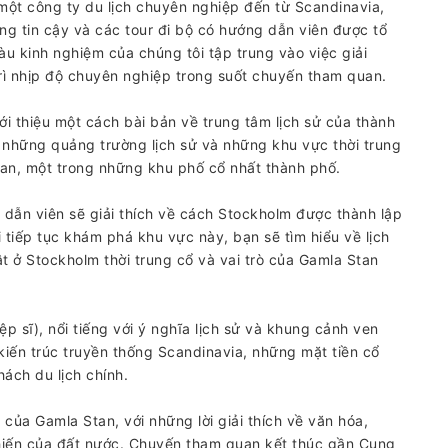
ột công ty du lịch chuyên nghiệp đến từ Scandinavia,
ng tin cậy và các tour đi bộ có hướng dẫn viên được tổ
u kinh nghiệm của chúng tôi tập trung vào việc giải
 trì nhịp độ chuyên nghiệp trong suốt chuyến tham quan.
i thiệu một cách bài bản về trung tâm lịch sử của thành
 những quảng trường lịch sử và những khu vực thời trung
Stan, một trong những khu phố cổ nhất thành phố.
dẫn viên sẽ giải thích về cách Stockholm được thành lập
i tiếp tục khám phá khu vực này, bạn sẽ tìm hiểu về lịch
t ở Stockholm thời trung cổ và vai trò của Gamla Stan
sĩ), nổi tiếng với ý nghĩa lịch sử và khung cảnh ven
ến ​​trúc truyền thống Scandinavia, những mặt tiền cổ
ách du lịch chính.
của Gamla Stan, với những lời giải thích về văn hóa,
hiến của đất nước. Chuyến tham quan kết thúc gần Cung