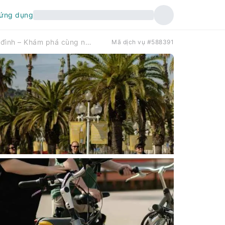
 ứng dụng
Barcelona: Thuê xe đạp/xe đạp điện cùng gia đình – Khám phá cùng nhau | Tây Ban Nha
Mã dịch vụ #588391