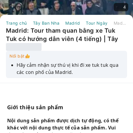
4
Trang chủ
Tây Ban Nha
Madrid
Tour Ngày
Madrid: Tour tham quan bằng xe Tuk Tuk có hướng dẫn viên (4 tiếng) | Tây Ban Nha
Madrid: Tour tham quan bằng xe Tuk
Tuk có hướng dẫn viên (4 tiếng) | Tây
Ban Nha
Nổi bật
Hãy cảm nhận sự thú vị khi đi xe tuk tuk qua
các con phố của Madrid.
Khám phá những địa danh nổi tiếng nhất của
thành phố cùng hướng dẫn viên địa phương.
Dừng chân chụp ảnh tại Xưởng đúc tiền quốc
gia, Las Ventas và nhiều địa điểm khác.
Giới thiệu sản phẩm
Tìm hiểu về lịch sử và văn hóa Madrid từ
Nội dung sản phẩm được dịch tự động, có thể
hướng dẫn viên của bạn.
khác với nội dung thực tế của sản phẩm. Vui
Tận hưởng trải nghiệm VIP cùng một nhóm