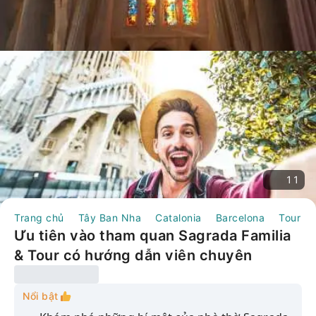
11
Trang chủ
Tây Ban Nha
Catalonia
Barcelona
Tour N
Ưu tiên vào tham quan Sagrada Familia
& Tour có hướng dẫn viên chuyên
nghiệp | Tây Ban Nha
Nổi bật