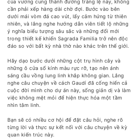
của vương cung thánh đường tráng lệ này, không
cần phải xếp hàng dài chờ đợi. Bước vào bên
dưới mái vòm đá cao vút, lấy cảm hứng từ thiên
nhiên, và lắng nghe hướng dẫn viên tiết lộ những
ý nghĩa biểu tượng sâu sắc và những đổi mới
trong thiết kế khiến Sagrada Familia trở nên độc
đáo so với bất kỳ nhà thờ nào khác trên thế giới.
Hãy dạo bước dưới những cột trụ hình cây và
những ô cửa sổ kính màu rực rỡ, tạo nên ánh
sáng cầu vồng lung linh khắp không gian. Lắng
nghe câu chuyện về cách Gaudí đã cống hiến cả
cuộc đời mình cho dự án này, sống giản dị và làm
việc không mệt mỏi để hiện thực hóa một tầm
nhìn tâm linh.
Bạn sẽ có nhiều cơ hội để đặt câu hỏi, nghe rõ
từng lời và thực sự kết nối với câu chuyện về kỳ
quan kiến ​​trúc này.