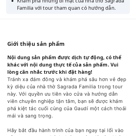
Khám phá những bí mật của nhà thờ Sagrada
Familia với tour tham quan có hướng dẫn.
Hãy chiêm ngưỡng những cột trụ cao vút,
những ô cửa kính màu rực rỡ và những cánh
cửa được chạm khắc tinh xảo.
Tìm hiểu về cuộc đời và tầm nhìn của Gaudí
Giới thiệu sản phẩm
cũng như thiết kế của vương cung thánh
đường.
Nội dung sản phẩm được dịch tự động, có thể
khác với nội dung thực tế của sản phẩm. Vui
Sau chuyến tham quan, bạn có thể tự do
lòng cân nhắc trước khi đặt hàng!
khám phá nhà thờ theo tốc độ của riêng
Tránh xa đám đông và khám phá sâu hơn vẻ đẹp
mình.
kỳ diệu của nhà thờ Sagrada Familia trong tour
này. Với quyền ưu tiên vào cửa và hướng dẫn
viên chuyên nghiệp tận tâm, bạn sẽ được khám
phá kiệt tác cuối cùng của Gaudí một cách thoải
mái và sang trọng.
Hãy bắt đầu hành trình của bạn ngay tại lối vào