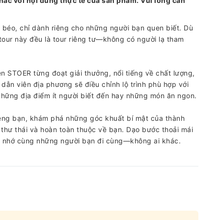
hác với nội dung thực tế của sản phẩm. Vui lòng cân
 béo, chỉ dành riêng cho những người bạn quen biết. Dù
tour này đều là tour riêng tư—không có người lạ tham
 STOER từng đoạt giải thưởng, nổi tiếng về chất lượng,
 dẫn viên địa phương sẽ điều chỉnh lộ trình phù hợp với
hững địa điểm ít người biết đến hay những món ăn ngon.
êng bạn, khám phá những góc khuất bí mật của thành
 thư thái và hoàn toàn thuộc về bạn. Dạo bước thoải mái
g nhớ cùng những người bạn đi cùng—không ai khác.