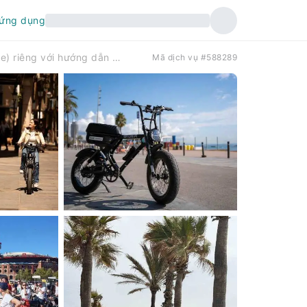
 ứng dụng
Barcelona: Tour xe đạp điện địa hình (E-Fatbike) riêng với hướng dẫn viên địa phương | Tây Ban Nha
Mã dịch vụ #588289