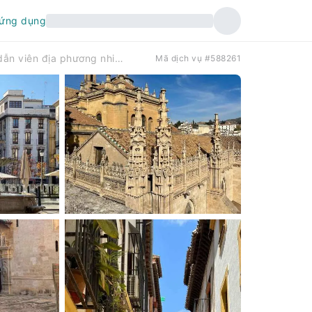
 ứng dụng
Granada: Tour tham quan thành phố có hướng dẫn viên địa phương nhiệt tình | Tây Ban Nha
Mã dịch vụ #588261