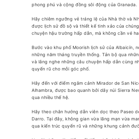
phong phú và cộng đồng sôi động của Granada.
Hãy chiêm ngưỡng vẻ tráng lệ của Nhà thờ và N
được lịch sử đồ sộ và thiết kế tinh xảo của chún
chuyện hậu trường hấp dẫn, mà không cần vé ha
Bước vào khu phố Moorish lịch sử của Albaicín,
những năm tháng truyền thống. Tản bộ qua những
và lắng nghe những câu chuyện hấp dẫn cùng nh
quyến rũ cho mỗi góc phố.
Hãy đến với điểm ngắm cảnh Mirador de San Nic
Alhambra, được bao quanh bởi dãy núi Sierra N
qua nhiều thế hệ.
Hãy theo chân hướng dẫn viên dọc theo Paseo de 
Darro. Tại đây, không gian vừa lãng mạn vừa man
qua kiến ​​trúc quyến rũ và những khung cảnh đ