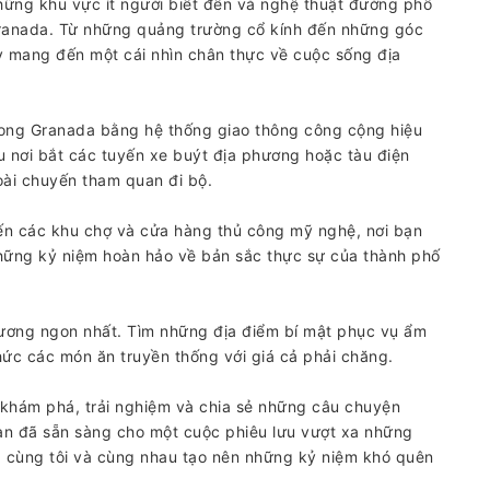
hững khu vực ít người biết đến và nghệ thuật đường phố
ranada. Từ những quảng trường cổ kính đến những góc
 mang đến một cái nhìn chân thực về cuộc sống địa
rong Granada bằng hệ thống giao thông công cộng hiệu
u nơi bắt các tuyến xe buýt địa phương hoặc tàu điện
ài chuyến tham quan đi bộ.
ến các khu chợ và cửa hàng thủ công mỹ nghệ, nơi bạn
ững kỷ niệm hoàn hảo về bản sắc thực sự của thành phố
ơng ngon nhất. Tìm những địa điểm bí mật phục vụ ẩm
hức các món ăn truyền thống với giá cả phải chăng.
khám phá, trải nghiệm và chia sẻ những câu chuyện
ạn đã sẵn sàng cho một cuộc phiêu lưu vượt xa những
 cùng tôi và cùng nhau tạo nên những kỷ niệm khó quên