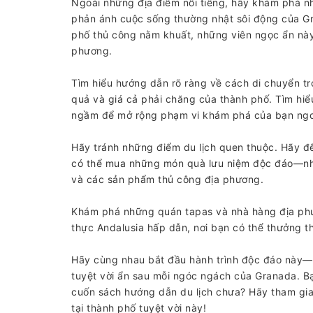
Ngoài những địa điểm nổi tiếng, hãy khám phá n
phản ánh cuộc sống thường nhật sôi động của G
phố thủ công nằm khuất, những viên ngọc ẩn này
phương.
Tìm hiểu hướng dẫn rõ ràng về cách di chuyển t
quả và giá cả phải chăng của thành phố. Tìm hiể
ngầm để mở rộng phạm vi khám phá của bạn ngo
Hãy tránh những điểm du lịch quen thuộc. Hãy đ
có thể mua những món quà lưu niệm độc đáo—nh
và các sản phẩm thủ công địa phương.
Khám phá những quán tapas và nhà hàng địa phư
thực Andalusia hấp dẫn, nơi bạn có thể thưởng t
Hãy cùng nhau bắt đầu hành trình độc đáo này—
tuyệt vời ẩn sau mỗi ngóc ngách của Granada. B
cuốn sách hướng dẫn du lịch chưa? Hãy tham gia
tại thành phố tuyệt vời này!