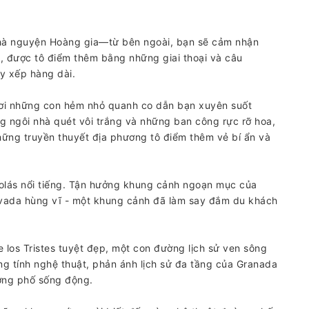
hà nguyện Hoàng gia—từ bên ngoài, bạn sẽ cảm nhận
g, được tô điểm thêm bằng những giai thoại và câu
y xếp hàng dài.
 nơi những con hẻm nhỏ quanh co dẫn bạn xuyên suốt
 ngôi nhà quét vôi trắng và những ban công rực rỡ hoa,
ững truyền thuyết địa phương tô điểm thêm vẻ bí ẩn và
olás nổi tiếng. Tận hưởng khung cảnh ngoạn mục của
evada hùng vĩ - một khung cảnh đã làm say đắm du khách
los Tristes tuyệt đẹp, một con đường lịch sử ven sông
g tính nghệ thuật, phản ánh lịch sử đa tầng của Granada
ường phố sống động.