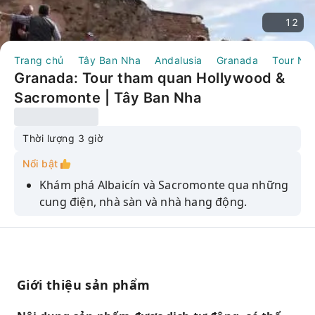
12
Trang chủ
Tây Ban Nha
Andalusia
Granada
Tour Ng
Granada: Tour tham quan Hollywood &
Sacromonte | Tây Ban Nha
Thời lượng 3 giờ
Nổi bật
Khám phá Albaicín và Sacromonte qua những
cung điện, nhà sàn và nhà hang động.
Khám phá Granada qua điệu flamenco, lịch sử
và khung cảnh ngoạn mục từ trên đỉnh đồi.
Khám phá nguồn gốc của điệu nhảy flamenco
và mối liên hệ bất ngờ của nó với điện ảnh
Giới thiệu sản phẩm
Hollywood kinh điển.