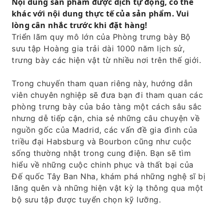
sử.
Nội dung sản phẩm được dịch tự động, có thể
khác với nội dung thực tế của sản phẩm. Vui
Tìm hiểu sâu hơn về lịch sử Tây Ban Nha và
lòng cân nhắc trước khi đặt hàng!
Madrid.
Triển lãm quy mô lớn của Phòng trưng bày Bộ
Khám phá bí mật được giữ kín nhất của
sưu tập Hoàng gia trải dài 1000 năm lịch sử,
Madrid: một khu vườn ngay cạnh Cung điện
trưng bày các hiện vật từ nhiều nơi trên thế giới.
Hoàng gia.
Trong chuyến tham quan riêng này, hướng dẫn
viên chuyên nghiệp sẽ đưa bạn đi tham quan các
phòng trưng bày của bảo tàng một cách sâu sắc
nhưng dễ tiếp cận, chia sẻ những câu chuyện về
nguồn gốc của Madrid, các vấn đề gia đình của
triều đại Habsburg và Bourbon cũng như cuộc
sống thường nhật trong cung điện. Bạn sẽ tìm
hiểu về những cuộc chinh phục và thất bại của
Đế quốc Tây Ban Nha, khám phá những nghệ sĩ bị
lãng quên và những hiện vật kỳ lạ thông qua một
bộ sưu tập được tuyển chọn kỹ lưỡng.