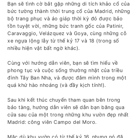
Bạn sẽ tình cờ bắt gặp những di tích khảo cổ của
bức tường thành thời trung cổ của Madrid, những
bộ trang phục và áo giáp thời kỳ đó được bảo
tồn tuyệt vời, những bức tranh gốc của Patinir,
Caravaggio, Velázquez và Goya, cùng những cỗ
xe ngựa lộng lẫy từ thế kỷ 17 và 18 (trong số
nhiều hiện vật bất ngờ khác).
Cùng với hướng dẫn viên, bạn sẽ tìm hiểu về
phong tục và cuộc sống thường nhật của triều
đình Tây Ban Nha, và được đắm mình trong một
quá khứ hào nhoáng (và đầy kịch tính!).
Sau khi kết thúc chuyến tham quan bên trong
bảo tàng, hướng dẫn viên sẽ dẫn bạn băng qua
cửa sau của một trong những khu vườn đẹp nhất
Madrid: công viên Campo del Moro.
Mặc dù khu vườn có từ thế kỷ 16, nhưng nó đã