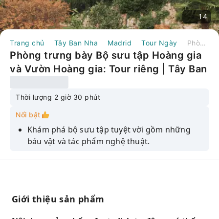
14
Trang chủ
Tây Ban Nha
Madrid
Tour Ngày
Phòng trưng bày Bộ sưu tập Hoàng gia và Vườn Hoàng gia: Tour riêng | Tây Ban Nha
Phòng trưng bày Bộ sưu tập Hoàng gia
và Vườn Hoàng gia: Tour riêng | Tây Ban
Nha
Thời lượng 2 giờ 30 phút
Nổi bật
Khám phá bộ sưu tập tuyệt vời gồm những
báu vật và tác phẩm nghệ thuật.
Tận hưởng chuyến tham quan riêng tư với
hướng dẫn viên chuyên nghiệp và có giấy
phép.
Hãy cùng chứng kiến ​​sự phát triển của thời
Giới thiệu sản phẩm
trang, kiến ​​trúc và nghệ thuật xuyên suốt lịch