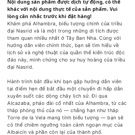
tham quan.
Nội dung sản phẩm được dịch tự động, có thể
khác với nội dung thực tế của sản phẩm. Vui
Khám phá các sân trong, đài phun nước, khu
lòng cân nhắc trước khi đặt hàng!
vườn và sàn lát gạch khắp khu di tích.
Khám phá Alhambra, biểu tượng chính của triều
Tận hưởng trải nghiệm thoải mái, không rắc
đại Nasrid và là một trong những di tích được
rối với vé vào cửa đã đặt trước.
tham quan nhiều nhất ở Tây Ban Nha. Cùng với
hướng dẫn viên chính thức, bạn sẽ tìm hiểu về
lịch sử và nghệ thuật của quần thể kiến ​​trúc độc
đáo này, minh chứng cho sự huy hoàng của triều
đại Nasrid.
Hành trình bắt đầu khi bạn gặp hướng dẫn viên
tại điểm hẹn để bắt đầu một chuyến đi hấp dẫn
xuyên suốt các dòng chảy lịch sử. Đi qua
Alcazaba, pháo đài cổ nhất của Alhambra, từ các
tháp phòng thủ của nó — chẳng hạn như tháp
Torre de la Vela mang tính biểu tượng — bạn sẽ
có thể chiêm ngưỡng toàn cảnh ngoạn mục của
Albaicín và phần còn lại của thành phố.