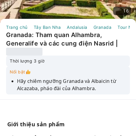
16
Trang chủ
Tây Ban Nha
Andalusia
Granada
Tour Ng
Granada: Tham quan Alhambra,
Generalife và các cung điện Nasrid |
Tây Ban Nha
Thời lượng 3 giờ
Nổi bật
Hãy chiêm ngưỡng Granada và Albaicin từ
Alcazaba, pháo đài của Alhambra.
Được ưu tiên vào tham quan Cung điện
Nasrid và toàn bộ quần thể kiến ​​trúc đồ sộ mà
không cần xếp hàng.
Khám phá lịch sử của Alhambra cùng hướng
Giới thiệu sản phẩm
dẫn viên chuyên nghiệp trong suốt chuyến