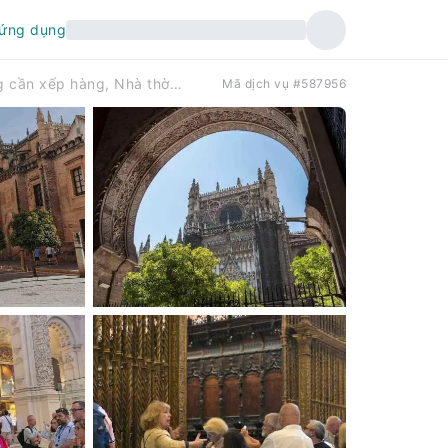
 ứng dụng
Seville: Tour tham quan có hướng dẫn viên, không cần xếp hàng, Nhà thờ và Tháp Giralda | Tây Ban Nha
Mã dịch vụ #587956