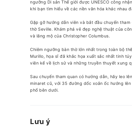
ngưỡng Di sản Thế giới được UNESCO công nhận v
khi bạn tìm hiểu về các nền văn hóa khác nhau đ
Gặp gỡ hướng dẫn viên và bắt đầu chuyến tham q
thờ Seville. Khám phá vẻ đẹp nghệ thuật của công 
và lăng mộ của Christopher Columbus.
Chiêm ngưỡng bàn thờ lớn nhất trong toàn bộ thế
Murillo, họa sĩ đã khắc họa xuất sắc nhất tinh t
viên kể về lịch sử và những truyền thuyết xung 
Sau chuyến tham quan có hướng dẫn, hãy leo lên
minaret cũ, với 35 đường dốc xoắn ốc hướng lên
phố bên dưới.
Lưu ý