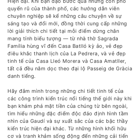
Hiện đại. Khi bạn dạo bước qua những con phố
quyến rũ của thành phố, các hướng dẫn viên
chuyên nghiệp sẽ kể những câu chuyện về sự
sáng tạo và đổi mới, đồng thời cung cấp những
lời giải thích chi tiết tại mỗi điểm dừng chân
mang tính biểu tượng — từ nhà thờ Sagrada
Família hùng vĩ đến Casa Batlló kỳ ảo, vẻ đẹp
điêu khắc thanh lịch của La Pedrera, và vẻ đẹp
tinh tế của Casa Lleó Morera và Casa Amatller,
tất cả đều nằm dọc theo đại lộ Passeig de Gràcia
danh tiếng.
Hãy đắm mình trong những chi tiết tinh tế của
các công trình kiến ​​trúc nổi tiếng thế giới này khi
bạn khám phá mặt tiền của chúng từ bên ngoài,
tìm hiểu những đặc điểm độc đáo định hình tầm
nhìn của Gaudí và sự xuất sắc của các bậc thầy
kiến ​​trúc hiện đại khác. Từ những hình khối hữu
cơ và tranh khảm sống động đến những cải tiến