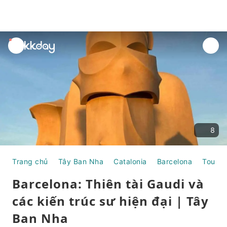
unread
notifications
8
Trang chủ
Tây Ban Nha
Catalonia
Barcelona
Tour N
Barcelona: Thiên tài Gaudi và
các kiến ​​trúc sư hiện đại | Tây
Ban Nha