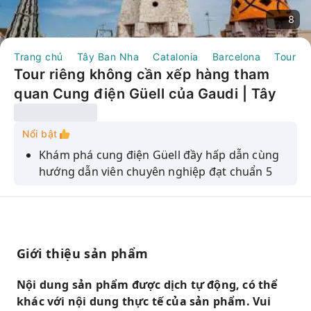
8
Trang chủ
Tây Ban Nha
Catalonia
Barcelona
Tour N
Tour riêng không cần xếp hàng tham
quan Cung điện Güell của Gaudi | Tây
Ban Nha
Nổi bật
Khám phá cung điện Güell đầy hấp dẫn cùng
hướng dẫn viên chuyên nghiệp đạt chuẩn 5
sao.
Tiết kiệm thời gian với vé ưu tiên không cần
xếp hàng vào khu nhà ở độc đáo này.
Hãy chiêm ngưỡng kiến ​​trúc và nghệ thuật
Giới thiệu sản phẩm
mang tính biểu tượng của Antoni Gaudi.
Nội dung sản phẩm được dịch tự động, có thể
Khám phá khu phố cổ Gothic (chỉ có các lựa
khác với nội dung thực tế của sản phẩm. Vui
chọn 3,5 và 4,5 giờ)