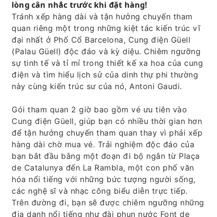
lòng cân nhắc trước khi đặt hàng!
Dịch vụ đưa đón bằng ô tô, đón và trả khách
Tránh xếp hàng dài và tận hưởng chuyến tham
tại chỗ ở của quý khách (chỉ áp dụng cho
quan riêng một trong những kiệt tác kiến ​​trúc vĩ
chuyến đi 3 và 4,5 giờ)
đại nhất ở Phố Cổ Barcelona, ​​Cung điện Güell
(Palau Güell) độc đáo và kỳ diệu. Chiêm ngưỡng
sự tinh tế và tỉ mỉ trong thiết kế xa hoa của cung
điện và tìm hiểu lịch sử của dinh thự phi thường
này cùng kiến ​​trúc sư của nó, Antoni Gaudi.
Gói tham quan 2 giờ bao gồm vé ưu tiên vào
Cung điện Güell, giúp bạn có nhiều thời gian hơn
để tận hưởng chuyến tham quan thay vì phải xếp
hàng dài chờ mua vé. Trải nghiệm độc đáo của
bạn bắt đầu bằng một đoạn đi bộ ngắn từ Plaça
de Catalunya đến La Rambla, một con phố văn
hóa nổi tiếng với những bức tượng người sống,
các nghệ sĩ và nhạc công biểu diễn trực tiếp.
Trên đường đi, bạn sẽ được chiêm ngưỡng những
địa danh nổi tiếng như đài phun nước Font de