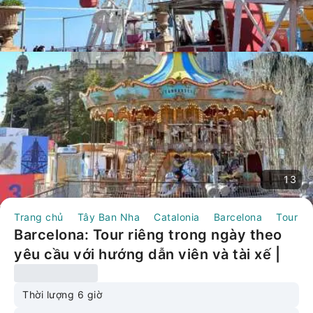
13
Trang chủ
Tây Ban Nha
Catalonia
Barcelona
Tour N
Barcelona: Tour riêng trong ngày theo
yêu cầu với hướng dẫn viên và tài xế |
Tây Ban Nha
Thời lượng 6 giờ