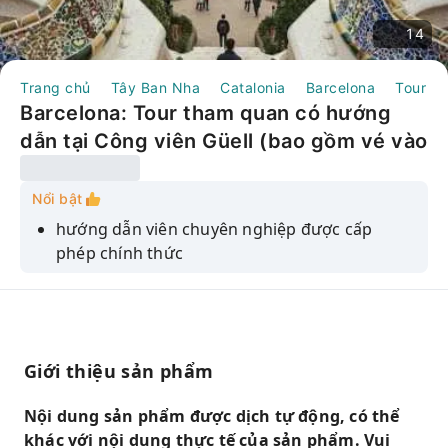
14
Trang chủ
Tây Ban Nha
Catalonia
Barcelona
Tour N
Barcelona: Tour tham quan có hướng
dẫn tại Công viên Güell (bao gồm vé vào
cửa) | Tây Ban Nha
Nổi bật
hướng dẫn viên chuyên nghiệp được cấp
phép chính thức
Tour ưu tiên không cần xếp hàng
Trải nghiệm sự kỳ diệu của Park Guell một
cách dễ dàng.
Giới thiệu sản phẩm
Nội dung sản phẩm được dịch tự động, có thể
khác với nội dung thực tế của sản phẩm. Vui