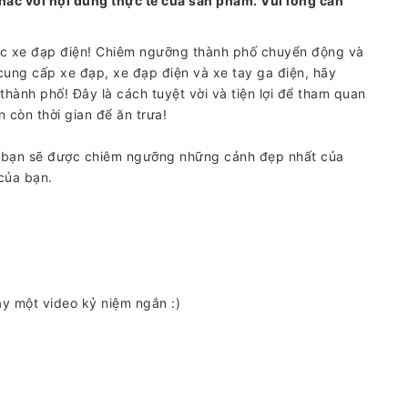
hác với nội dung thực tế của sản phẩm. Vui lòng cân
oặc xe đạp điện! Chiêm ngưỡng thành phố chuyển động và
cung cấp xe đạp, xe đạp điện và xe tay ga điện, hãy
hành phố! Đây là cách tuyệt vời và tiện lợi để tham quan
n còn thời gian để ăn trưa!
, bạn sẽ được chiêm ngưỡng những cảnh đẹp nhất của
 của bạn.
y một video kỷ niệm ngắn :)