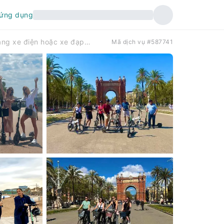
 ứng dụng
Barcelona: Tour tham quan Sagrada Familia bằng xe điện hoặc xe đạp | Tây Ban Nha
Mã dịch vụ #587741