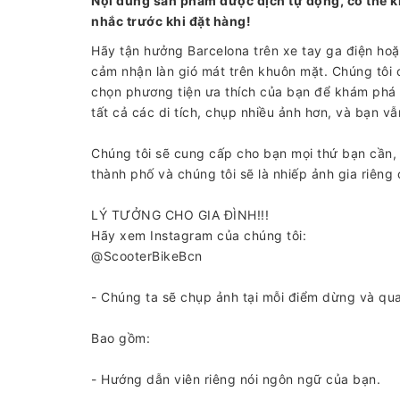
Nội dung sản phẩm được dịch tự động, có thể k
nhắc trước khi đặt hàng!
Hãy tận hưởng Barcelona trên xe tay ga điện h
cảm nhận làn gió mát trên khuôn mặt. Chúng tôi 
chọn phương tiện ưa thích của bạn để khám phá t
tất cả các di tích, chụp nhiều ảnh hơn, và bạn vẫ
Chúng tôi sẽ cung cấp cho bạn mọi thứ bạn cần
thành phố và chúng tôi sẽ là nhiếp ảnh gia riêng
LÝ TƯỞNG CHO GIA ĐÌNH!!!
Hãy xem Instagram của chúng tôi:
@ScooterBikeBcn
- Chúng ta sẽ chụp ảnh tại mỗi điểm dừng và qua
Bao gồm:
- Hướng dẫn viên riêng nói ngôn ngữ của bạn.