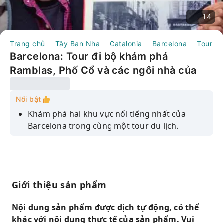
14
Trang chủ
Tây Ban Nha
Catalonia
Barcelona
Tour N
Barcelona: Tour đi bộ khám phá
Ramblas, Phố Cổ và các ngôi nhà của
Gaudí | Tây Ban Nha
Nổi bật
Khám phá hai khu vực nổi tiếng nhất của
Barcelona trong cùng một tour du lịch.
Khám phá những viên ngọc ẩn giấu của Phố
Cổ trong những con phố thời trung cổ của
Khu Phố Gothic.
Chiêm ngưỡng những thiết kế của Gaudi và
Giới thiệu sản phẩm
khám phá ý nghĩa ẩn giấu của chúng.
Nội dung sản phẩm được dịch tự động, có thể
Nhận lời khuyên về lịch sử địa phương, văn
khác với nội dung thực tế của sản phẩm. Vui
hóa và ẩm thực từ hướng dẫn viên chuyên