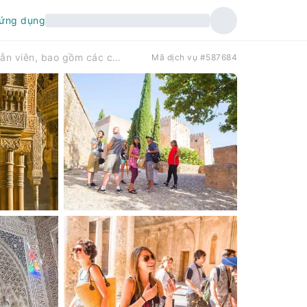
 ứng dụng
Granada: Tour tham quan Alhambra có hướng dẫn viên, bao gồm các cung điện Nasrid và thẻ tham quan thành phố | Tây Ban Nha
Mã dịch vụ #587684