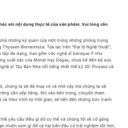
hác với nội dung thực tế của sản phẩm. Vui lòng cân
 phá những kỳ quan của một trong những phòng trưng
g Thyssen-Bornemisza. Tọa lạc trên "Đại lộ Nghệ thuật",
u tập đa dạng, bao gồm các nghệ sĩ baroque Ý như
ợng xuất sắc của Monet hay Degas, chưa kể đến bộ sưu
nghệ sĩ Tây Ban Nha nổi tiếng nhất thế kỷ 20: Picasso và
ó, chúng ta sẽ đã mua vé và nhờ vậy mà chúng ta sẽ
hông cần xếp hàng. Khi vào bên trong, chuyến tham
và theo trình tự thời gian, sẽ tiến đến những bức tranh
ó thể yêu cầu điều gì đó cụ thể và chúng tôi sẽ cố gắng
bạn muốn xem gì để cả hai bên đều có trải nghiệm tốt hơn,