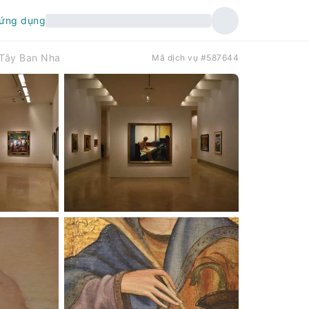
 ứng dụng
 Tây Ban Nha
Mã dịch vụ #587644