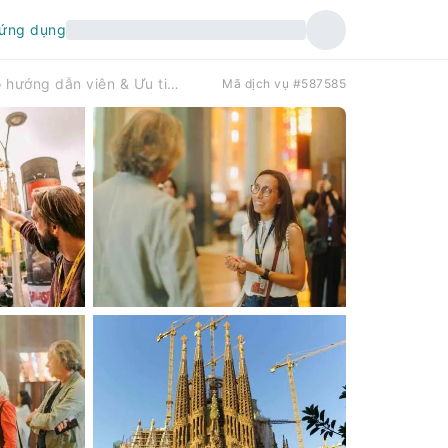
 ứng dụng
Barcelona: Tour tham quan Sagrada Familia có hướng dẫn viên & Ưu tiên vào cửa không cần xếp hàng | Tây Ban Nha
Mã dịch vụ #587585