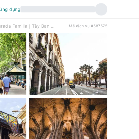
 ứng dụng
Barcelona: Khu phố Gothic & Tour riêng La Sagrada Familia｜Tây Ban Nha
Mã dịch vụ #587575