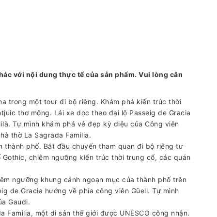
hác với nội dung thực tế của sản phẩm. Vui lòng cân
trong một tour đi bộ riêng. Khám phá kiến ​​trúc thời
tjuic thơ mộng. Lái xe dọc theo đại lộ Passeig de Gracia
Milà. Tự mình khám phá vẻ đẹp kỳ diệu của Công viên
nhà thờ La Sagrada Familia.
m thành phố. Bắt đầu chuyến tham quan đi bộ riêng tư
othic, chiêm ngưỡng kiến ​​trúc thời trung cổ, các quán
 chiêm ngưỡng khung cảnh ngoạn mục của thành phố trên
eig de Gracia hướng về phía công viên Güell. Tự mình
ủa Gaudi.
da Familia, một di sản thế giới được UNESCO công nhận.